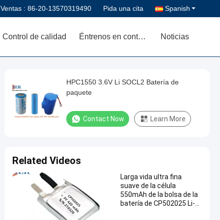
 Ventas :
86-20-13570319490
Pida una cita
Spanish
Control de calidad
Éntrenos en contacto con
Noticias
HPC1550 3.6V Li SOCL2 Batería de
paquete
Contact Now
Learn More
Related Videos
Larga vida ultra fina
suave de la célula
550mAh de la bolsa de la
batería de CP502025 Li-
MnO2 para el