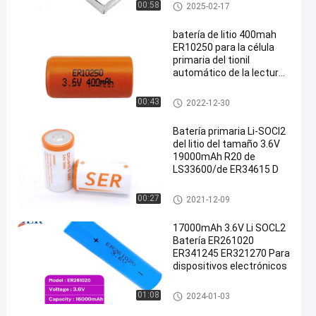
seguimiento animal
Batería ultra fina
00:58
2025-02-17
batería de litio 400mah
ER10250 para la célula
primaria del tionil
automático de la lectura
de contador
Batería de Li SOCL2
00:43
2022-12-30
Batería primaria Li-SOCI2
del litio del tamaño 3.6V
19000mAh R20 de
LS33600/de ER34615 D
Batería de Li SOCL2
00:27
2021-12-09
17000mAh 3.6V Li SOCL2
Batería ER261020
ER341245 ER321270 Para
dispositivos electrónicos
Batería de Li SOCL2
01:08
2024-01-03