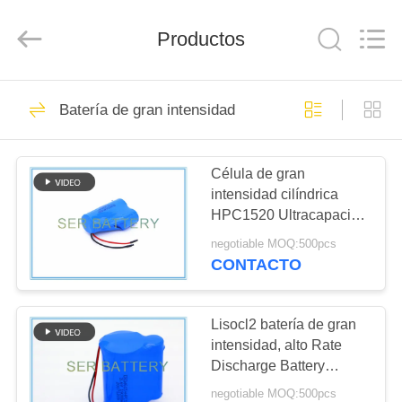
Guangzhou
Serui
Battery
Productos
Technology
Co,.Ltd.
All
Rights
Reserved.
HOGAR
156
Batería de gran intensidad
Batería de Li
PRODUCTOS
SOCL2
Célula de gran
intensidad cilíndrica
SOBRE
HPC1520 Ultracapacitor
NOSOTROS
de la batería ER18505
negotiable MOQ:500pcs
3.6V Li-SOCl2
CONTACTO
14
VIAJE
Batería del litio
DE
Lisocl2 batería de gran
intensidad, alto Rate
LA
MNO2
Discharge Battery
FÁBRICA
HPC1550
negotiable MOQ:500pcs