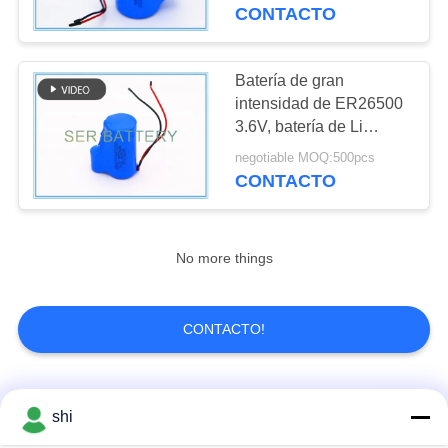
condensador híbrido del
CONTACTO
pulso de 3.6V ER34615
CONTROL
DE
Batería de gran
65
CALIDAD
intensidad de ER26500
Batería del polímero
3.6V, batería de Li
SOCL2 con el
de litio
negotiable MOQ:500pcs
ÉNTRENOS
condensador estupendo
CONTACTO
HPC1520
EN
CONTACTO
No more things
CON
6
NOTICIAS
CONTACTO!
batería de litio 9v
PIDA
Categorías Populares
Todos
shi
UNA