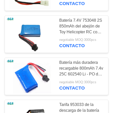
batería 752540 del
CONTACTO
abejón del helicóptero
CONTROL
DE
Batería 7.4V 753048 2S
65
CALIDAD
850mAh del abejón de
Batería del polímero
Toy Helicopter RC con
el conector del PCM
de litio
negotiable MOQ:3000pcs
ÉNTRENOS
XH/JST/SM
CONTACTO
EN
CONTACTO
Batería más duradera
CON
recargable 800mAh 7.4v
25C 602540 Li - PO del
6
abejón
NOTICIAS
negotiable MOQ:3000pcs
CONTACTO
batería de litio 9v
PIDA
Tarifa 953033 de la
UNA
descarga de la batería