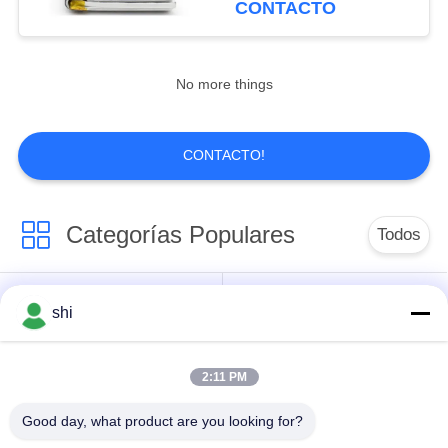
CONTACTO
10
Batería del abejón
No more things
de RC
CONTACTO!
Categorías Populares
Todos
49
Batería ultra fina
Batería del litio
shi
Batería de Li SOCL2
MNO2
2:11 PM
Batería del polímero
batería de litio 9v
de litio
Good day, what product are you looking for?