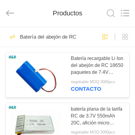
Guangzhou
Serui
Battery
Productos
Technology
Co,.Ltd.
All
Rights
Reserved.
HOGAR
156
Batería del abejón de RC
Batería de Li
PRODUCTOS
SOCL2
Batería recargable Li Ion
del abejón de RC 18650
SOBRE
paquetes de 7.4V
NOSOTROS
2200mah para la
negotiable MOQ:3000pcs
afición/el helicóptero de
CONTACTO
RC
14
VIAJE
Batería del litio
DE
batería plana de la tarifa
RC de 3.7V 550mAh
LA
MNO2
20C, afición micro
FÁBRICA
702030 de la
negotiable MOQ:3000pcs