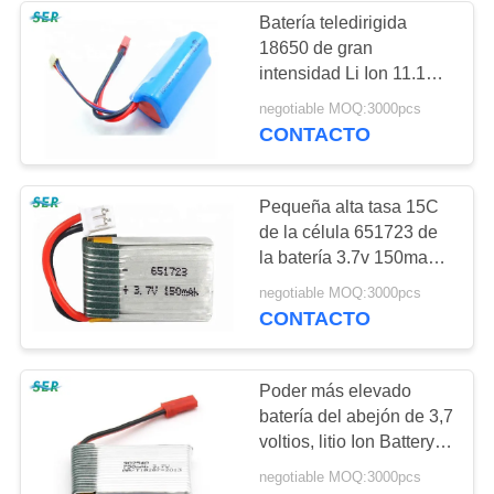
Batería teledirigida
18650 de gran
9
intensidad Li Ion 11.1V
Batería eléctrica de
1500mAh del abejón de
negotiable MOQ:3000pcs
Quadcopter del
CONTACTO
la bici
helicóptero
Pequeña alta tasa 15C
de la célula 651723 de
la batería 3.7v 150mah
Lipo del abejón de RC
9
negotiable MOQ:3000pcs
para X2 RC Quadcopter
CONTACTO
Batería de coche de
RC
Poder más elevado
batería del abejón de 3,7
voltios, litio Ion Battery
de 902540 abejones con
negotiable MOQ:3000pcs
el PCM del PWB