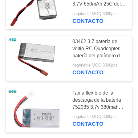
CITA
3.7V 650mAh 25C del
abejón de Lipo RC alta
negotiable MOQ:3000pcs
recargable
CONTACTO
12
MAPA
batería de ión de
DEL
SITIO
03462 3,7 batería de
litio
voltio RC Quadcopter,
batería del polímero de
PRIVACY
litio 25C para el abejón
negotiable MOQ:3000pcs
POLICY
CONTACTO
12
Tarifa flexible de la
Batería de litio
descarga de la batería
752035 3.7v 380mah
LifePO4
20C 30C del abejón del
negotiable MOQ:3000pcs
polímero de litio RC alta
CONTACTO