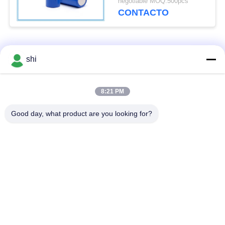
negotiable MOQ:500pcs
chaleco salvavidas
CONTACTO
Categorías Populares
Todos
shi
Batería del litio
8:21 PM
Batería de Li SOCL2
MNO2
Good day, what product are you looking for?
Batería del polímero
batería de litio 9v
de litio
Batería de litio
batería de ión de litio
LifePO4
Batería eléctrica de
Batería de coche de
la bici
RC