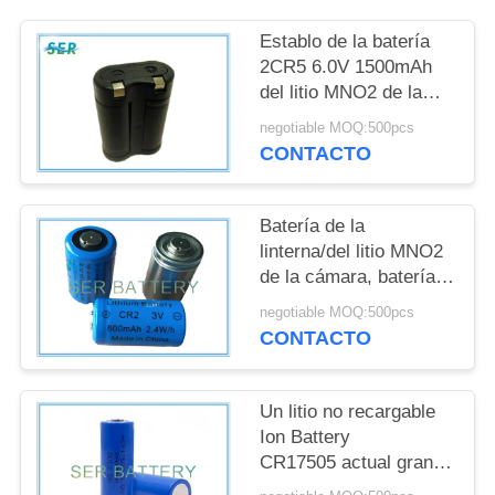
CITA
Establo de la batería
2CR5 6.0V 1500mAh
MAPA
del litio MNO2 de la
DEL
alta capacidad que
negotiable MOQ:500pcs
actúa para la cámara
SITIO
CONTACTO
PRIVACY
Batería de la
linterna/del litio MNO2
POLICY
de la cámara, batería
primaria CR15270/CR2
negotiable MOQ:500pcs
3.0V del litio
CONTACTO
Un litio no recargable
Ion Battery
CR17505 actual grande
del tamaño para el