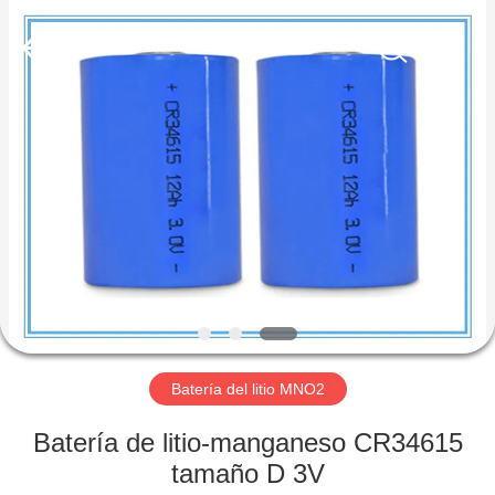
Guangzhou
Serui
Battery
Technology
Co,.Ltd.
All
Rights
Reserved.
HOGAR
PRODUCTOS
SOBRE
NOSOTROS
VIAJE
DE
Batería del litio MNO2
LA
Batería de litio-manganeso CR34615
FÁBRICA
tamaño D 3V