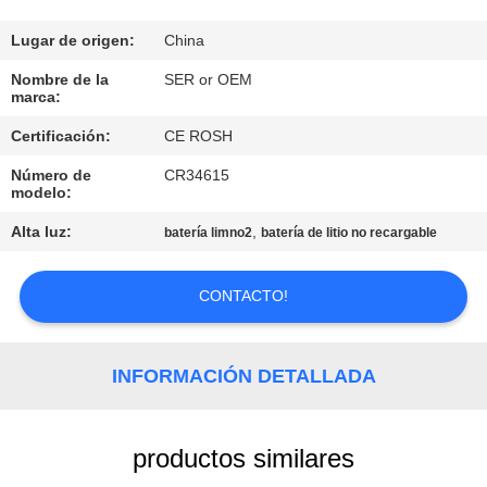
CONTROL
Lugar de origen:
China
DE
Nombre de la
SER or OEM
marca:
CALIDAD
Certificación:
CE ROSH
Número de
CR34615
ÉNTRENOS
modelo:
EN
Alta luz:
,
batería limno2
batería de litio no recargable
CONTACTO
CON
CONTACTO!
NOTICIAS
INFORMACIÓN DETALLADA
PIDA
productos similares
UNA