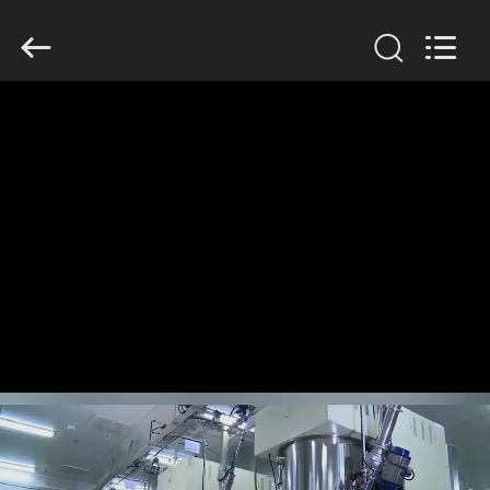
Guangzhou
Serui
Battery
Technology
Co,.Ltd.
All
Rights
Reserved.
HOGAR
PRODUCTOS
SOBRE
NOSOTROS
VIAJE
DE
LA
FÁBRICA