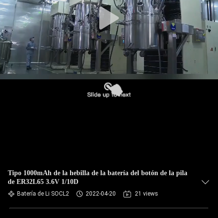
CONTROL
DE
CALIDAD
ÉNTRENOS
EN
CONTACTO
CON
NOTICIAS
Tipo 1000mAh de la hebilla de la batería del botón de la pila
de ER32L65 3.6V 1/10D
PIDA
Batería de Li SOCL2
2022-04-20
21 views
UNA