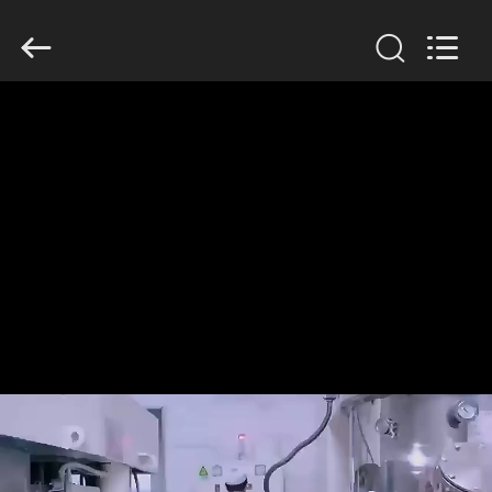
Guangzhou
Serui
Battery
Technology
Co,.Ltd.
All
Rights
Reserved.
HOGAR
PRODUCTOS
SOBRE
NOSOTROS
VIAJE
DE
LA
FÁBRICA