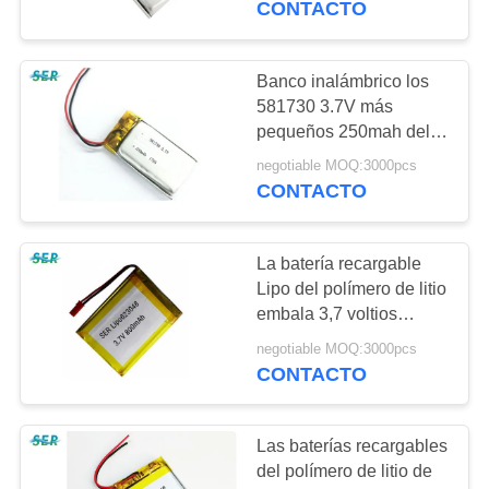
CONTACTO
Lipo
Banco inalámbrico los
581730 3.7V más
pequeños 250mah del
poder de batería del
negotiable MOQ:3000pcs
polímero de litio del
CONTACTO
teclado
La batería recargable
Lipo del polímero de litio
embala 3,7 voltios
623048 para el
negotiable MOQ:3000pcs
MP3/GPS
CONTACTO
Las baterías recargables
del polímero de litio de