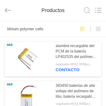
Guangzhou
Serui
Battery
Productos
Technology
Co,.Ltd.
All
Rights
Reserved.
HOGAR
lithium polymer cells
PRODUCTOS
alambre recargable del
PCM de la batería
SOBRE
LP402535 del polímero
NOSOTROS
de litio 3.7V para los
negotiable MOQ:3000pcs
productos de Digitaces
CONTACTO
VIAJE
DE
383450 baterías de alto
voltaje del polímero de
LA
litio, batería recargable
FÁBRICA
de 600mAh Lipo para el
negotiable MOQ:3000pcs