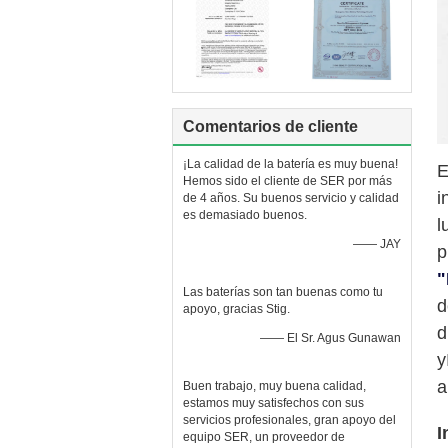
Comentarios de cliente
¡La calidad de la batería es muy buena!
E
Hemos sido el cliente de SER por más
i
de 4 años. Su buenos servicio y calidad
es demasiado buenos.
l
—— JAY
p
"
Las baterías son tan buenas como tu
d
apoyo, gracias Stig.
d
—— El Sr. Agus Gunawan
y
a
Buen trabajo, muy buena calidad,
estamos muy satisfechos con sus
servicios profesionales, gran apoyo del
I
equipo SER, un proveedor de