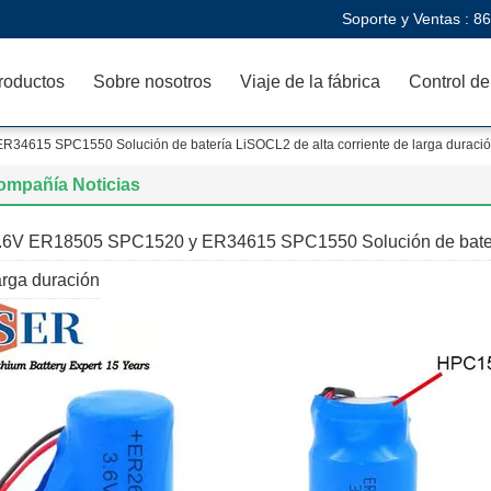
Soporte y Ventas :
86
roductos
Sobre nosotros
Viaje de la fábrica
Control de
34615 SPC1550 Solución de batería LiSOCL2 de alta corriente de larga duraci
ompañía Noticias
.6V ER18505 SPC1520 y ER34615 SPC1550 Solución de baterí
arga duración