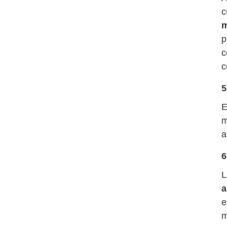
c
m
p
c
c
5
E
m
a
6
L
a
e
m