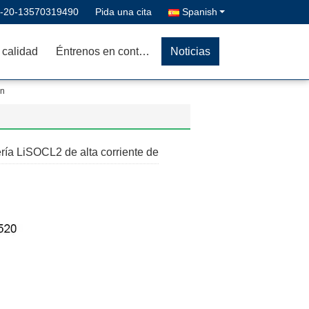
-20-13570319490
Pida una cita
Spanish
 calidad
Éntrenos en contacto con
Noticias
ón
a LiSOCL2 de alta corriente de