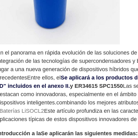
n el panorama en rápida evolución de las soluciones d
ntegración de las tecnologías de supercondensadores y b
ugar a una nueva generación de dispositivos híbridos q
recedentesEntre ellos, el
Se aplicará a los productos d
D" incluidos en el anexo II.
y ER34615 SPC1550
Las s
estacan como innovadoras, especialmente en el ámbito d
ispositivos inteligentes.combinando los mejores atribu
Baterías LiSOCL2
Este artículo profundiza en las caracte
plicaciones típicas de estos dispositivos innovadores d
ntroducción a la
Se aplicarán las siguientes medidas: