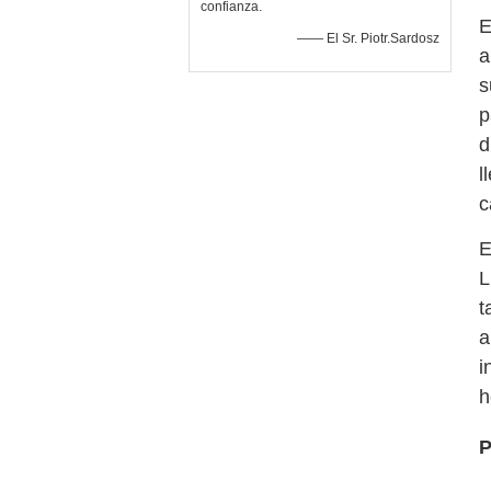
confianza.
E
—— El Sr. Piotr.Sardosz
a
s
p
d
l
c
E
L
t
a
i
h
P