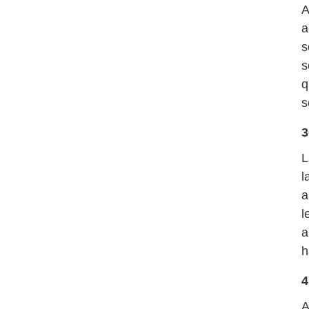
A
a
s
s
q
s
3
L
l
a
l
a
h
4
A