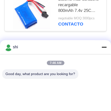
recargable
800mAh 7.4v 25C
602540 Li - PO del
negotiable MOQ:3000pcs
abejón
CONTACTO
Categorías Populares
Todos
shi
Batería del litio
7:46 AM
Batería de Li SOCL2
MNO2
Good day, what product are you looking for?
Batería del polímero
batería de litio 9v
de litio
Batería de litio
batería de ión de litio
LifePO4