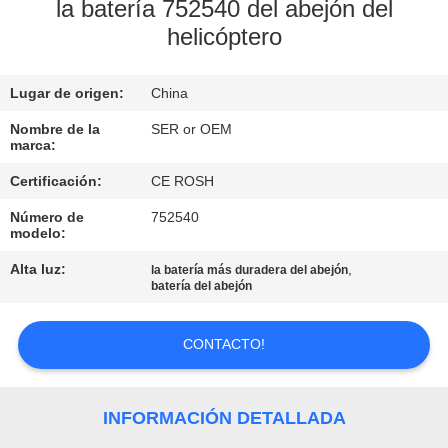
la batería 752540 del abejón del
helicóptero
CONTROL
DE
Lugar de origen:
China
CALIDAD
Nombre de la
SER or OEM
marca:
ÉNTRENOS
Certificación:
CE ROSH
EN
Número de
752540
CONTACTO
modelo:
CON
Alta luz:
,
la batería más duradera del abejón
batería del abejón
NOTICIAS
CONTACTO!
PIDA
INFORMACIÓN DETALLADA
UNA