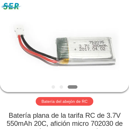
Guangzhou
Serui
Battery
Technology
Co,.Ltd.
All
Rights
Reserved.
HOGAR
PRODUCTOS
SOBRE
NOSOTROS
VIAJE
DE
Batería del abejón de RC
LA
Batería plana de la tarifa RC de 3.7V
FÁBRICA
550mAh 20C, afición micro 702030 de