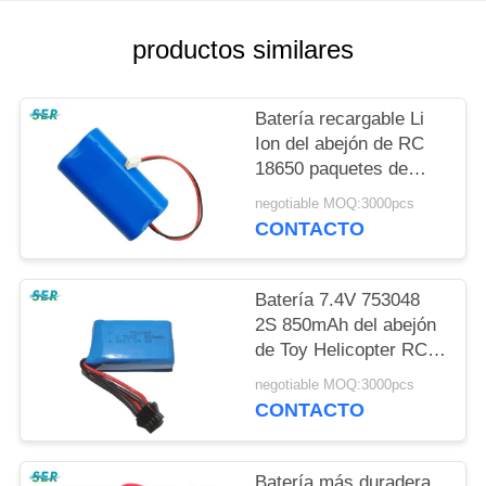
CITA
productos similares
MAPA
DEL
Batería recargable Li
Ion del abejón de RC
SITIO
18650 paquetes de
7.4V 2200mah para la
negotiable MOQ:3000pcs
PRIVACY
afición/el helicóptero
CONTACTO
de RC
POLICY
Batería 7.4V 753048
2S 850mAh del abejón
de Toy Helicopter RC
con el conector del
negotiable MOQ:3000pcs
PCM XH/JST/SM
CONTACTO
Batería más duradera