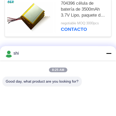
704396 célula de
batería de 3500mAh
3.7V Lipo, paquete de
poder del polímero de
negotiable MOQ:3000pcs
litio para los colectores
CONTACTO
de datos
Categorías Populares
Todos
shi
Batería del litio
8:25 AM
Batería de Li SOCL2
MNO2
Good day, what product are you looking for?
Batería del polímero
batería de litio 9v
de litio
Batería de litio
batería de ión de litio