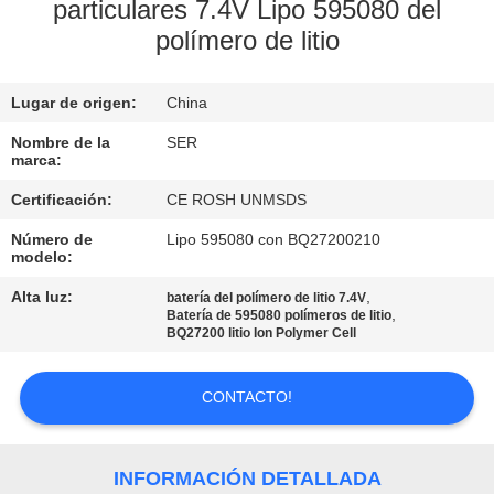
particulares 7.4V Lipo 595080 del
polímero de litio
CONTROL
DE
Lugar de origen:
China
CALIDAD
Nombre de la
SER
marca:
ÉNTRENOS
Certificación:
CE ROSH UNMSDS
EN
Número de
Lipo 595080 con BQ27200210
CONTACTO
modelo:
CON
Alta luz:
,
batería del polímero de litio 7.4V
,
Batería de 595080 polímeros de litio
BQ27200 litio Ion Polymer Cell
NOTICIAS
CONTACTO!
PIDA
UNA
INFORMACIÓN DETALLADA