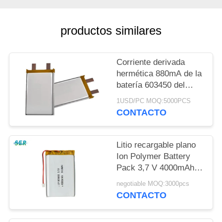
CITA
productos similares
MAPA
DEL
Corriente derivada
SITIO
hermética 880mA de la
batería 603450 del
polímero de litio con el
PRIVACY
1USD/PC MOQ:5000PCS
alambre de Pcband
CONTACTO
POLICY
Litio recargable plano
Ion Polymer Battery
Pack 3,7 V 4000mAh
para Equipmen médico
negotiable MOQ:3000pcs
CONTACTO