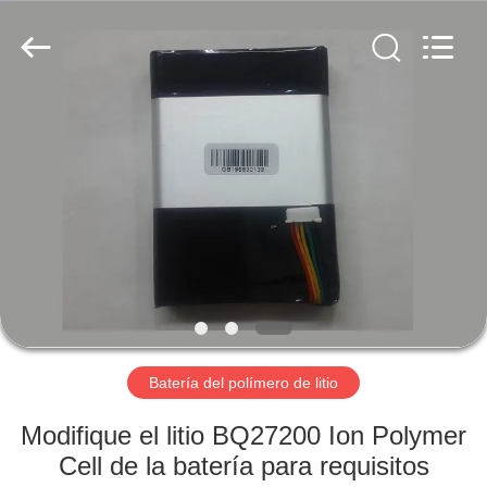
Guangzhou
Serui
Battery
Technology
Co,.Ltd.
All
Rights
Reserved.
HOGAR
PRODUCTOS
SOBRE
NOSOTROS
VIAJE
DE
Batería del polímero de litio
LA
Modifique el litio BQ27200 Ion Polymer
FÁBRICA
Cell de la batería para requisitos