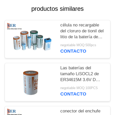
CITA
productos similares
MAPA
célula no recargable
DEL
del cloruro de tionil del
SITIO
litio de la batería de
3.6Volt Li SOCL2 para
negotiable MOQ:500pcs
el metro elegante
PRIVACY
CONTACTO
POLICY
Las baterías del
tamaño LiSOCL2 de
ER34615M 3.6V D
tuercen en espiral alta
negotiable MOQ:100PCS
batería del cloruro de
CONTACTO
tionil del litio del dren
conector del enchufe