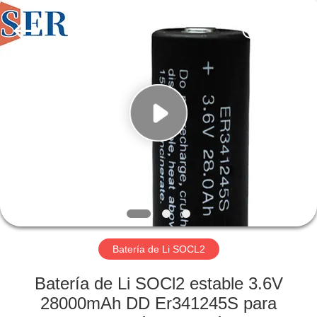
Guangzhou
Serui
Battery
Technology
Co,.Ltd.
All
Rights
Reserved.
HOGAR
PRODUCTOS
SOBRE
NOSOTROS
VIAJE
DE
Batería de Li SOCL2
LA
Batería de Li SOCl2 estable 3.6V
FÁBRICA
28000mAh DD Er341245S para