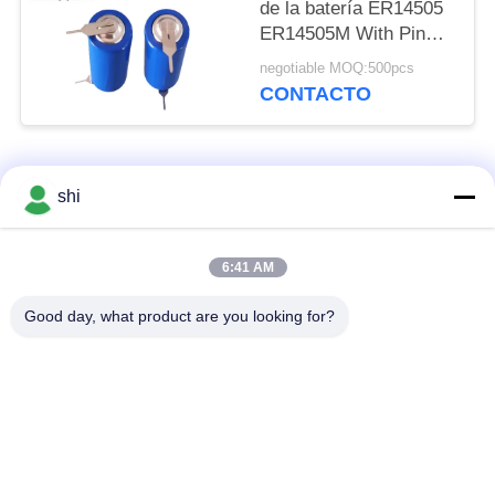
de la batería ER14505
ER14505M With Pin
Tab JST Molex del AA
negotiable MOQ:500pcs
Li SOCL2 del litio 3.6V
CONTACTO
Categorías Populares
Todos
shi
Batería del litio
6:41 AM
Batería de Li SOCL2
MNO2
Good day, what product are you looking for?
Batería del polímero
batería de litio 9v
de litio
Batería de litio
batería de ión de litio
LifePO4