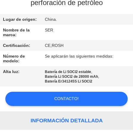
perforación de petróleo
CONTROL
Lugar de origen:
China.
DE
CALIDAD
Nombre de la
SER
marca:
Certificación:
CE,ROSH
ÉNTRENOS
Número de
Se aplicarán las siguientes medidas:
EN
modelo:
CONTACTO
Alta luz:
,
Batería de Li SOCl2 estable
,
Batería Li SOCl2 de 28000 mAh
CON
Batería Er341245S Li SOCl2
NOTICIAS
CONTACTO!
PIDA
INFORMACIÓN DETALLADA
UNA